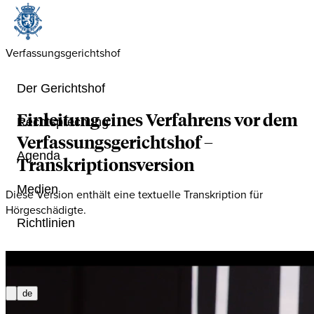
Verfassungsgerichtshof
Der Gerichtshof
Einleitung eines Verfahrens vor dem
Rechtsprechung
Verfassungsgerichtshof
–
Agenda
Transkriptionsversion
Medien
Diese Version enthält eine textuelle Transkription für
Hörgeschädigte.
Richtlinien
Elektronische Verfahrensführung
de