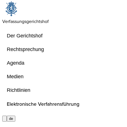
Verfassungsgerichtshof
Der Gerichtshof
Rechtsprechung
Agenda
Entscheide
Medien
Richtlinien
Die Entscheide des Gerichtshofes we
französischer und – in den im Sond
Elektronische Verfahrensführung
Verfassungsgerichtshof vorgesehene
erlassen. In jenen Fällen, in denen 
de
Sprache erlassen werden, werden s