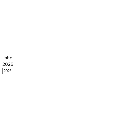
übersetzt. Bestimmte Entscheide li
zusammenfassend in englischer Sprac
Sie hier.
Jahr:
2026